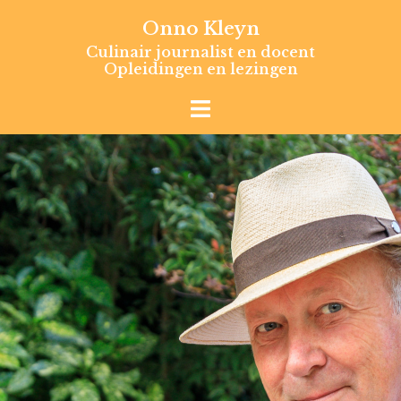
Skip
Onno Kleyn
to
Culinair journalist en docent
content
Opleidingen en lezingen