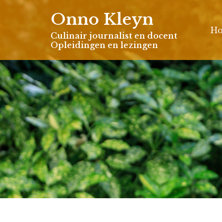
Skip
Onno Kleyn
to
H
content
Culinair journalist en docent
Opleidingen en lezingen