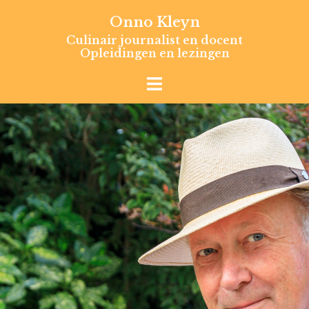
Skip
Onno Kleyn
to
Culinair journalist en docent
content
Opleidingen en lezingen