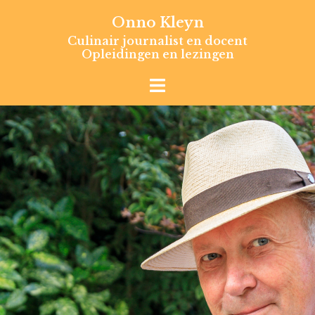
Skip
Onno Kleyn
to
Culinair journalist en docent
content
Opleidingen en lezingen