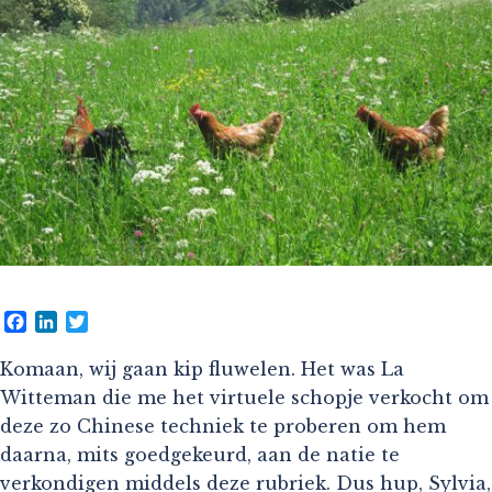
Facebook
LinkedIn
Twitter
Komaan, wij gaan kip fluwelen. Het was La
Witteman die me het virtuele schopje verkocht om
deze zo Chinese techniek te proberen om hem
daarna, mits goedgekeurd, aan de natie te
verkondigen middels deze rubriek. Dus hup, Sylvia,