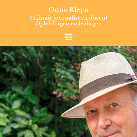
Skip
Onno Kleyn
to
Culinair journalist en docent
content
Opleidingen en lezingen