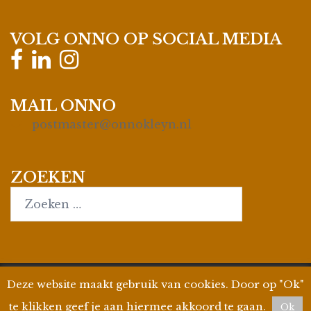
VOLG ONNO OP SOCIAL MEDIA
MAIL ONNO
postmaster@onnokleyn.nl
ZOEKEN
Search…
Deze website maakt gebruik van cookies. Door op "Ok"
© 2026
Onno Kleyn
| Site by
WPman4U
|
Privacyverklaring
| KvK 35019695 | BTW ID
te klikken geef je aan hiermee akkoord te gaan.
Ok