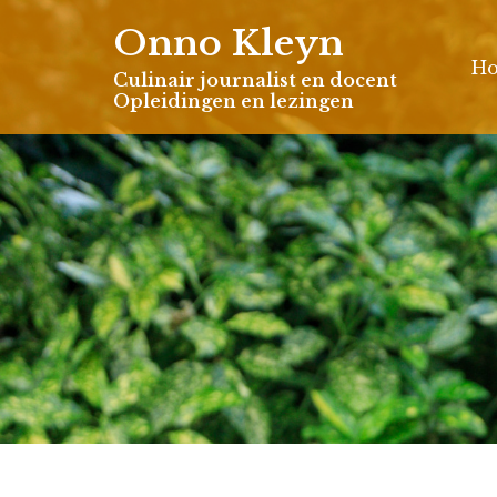
Skip
Onno Kleyn
to
H
content
Culinair journalist en docent
Opleidingen en lezingen