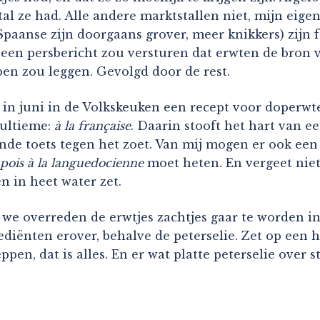
l ze had. Alle andere marktstallen niet, mijn eige
paanse zijn doorgaans grover, meer knikkers) zijn f
 een persbericht zou versturen dat erwten de bron 
pen zou leggen. Gevolgd door de rest.
ik in juni in de Volkskeuken een recept voor doperwt
 ultieme:
à la française
. Daarin stooft het hart van e
nde toets tegen het zoet. Van mij mogen er ook een
 pois à la languedocienne
moet heten. En vergeet niet 
n in heet water zet.
we overreden de erwtjes zachtjes gaar te worden in p
ediënten erover, behalve de peterselie. Zet op een he
pen, dat is alles. En er wat platte peterselie over s