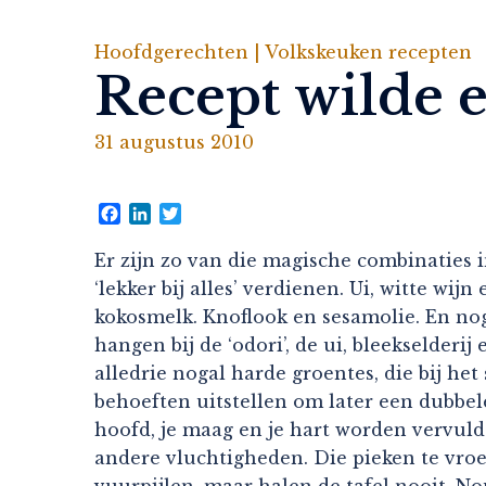
Hoofdgerechten |
Volkskeuken recepten
Recept wilde e
31 augustus 2010
Facebook
LinkedIn
Twitter
Er zijn zo van die magische combinaties 
‘lekker bij alles’ verdienen. Ui, witte wi
kokosmelk. Knoflook en sesamolie. En nog
hangen bij de ‘odori’, de ui, bleekselderij
alledrie nogal harde groentes, die bij he
behoeften uitstellen om later een dubbele
hoofd, je maag en je hart worden vervuld 
andere vluchtigheden. Die pieken te vroeg
vuurpijlen, maar halen de tafel nooit. Nou 