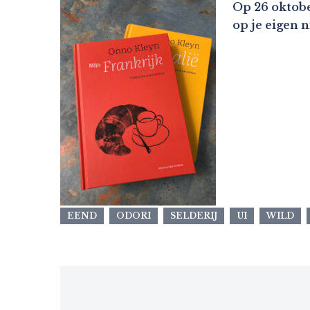
Op 26 oktobe
op je eigen 
EEND
ODORI
SELDERIJ
UI
WILD