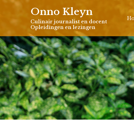
Skip
Onno Kleyn
to
H
content
Culinair journalist en docent
Opleidingen en lezingen