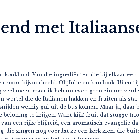
end met Italiaanse
in kookland. Van die ingrediënten die bij elkaar ee
jn en room bijvoorbeeld. Olijfolie en knoflook. Ui en
 veel meer, maar ik heb nu even geen zin om verder
 en wortel die de Italianen hakken en fruiten als sta
t snijden weinig gul uit de bus komen. Maar ja, daar
 beloning te krijgen. Want kijk! fruit dat stugge tri
van een rijke blijheid, een aromatisch evangelie dat
, die zingen nog voordat ze een kerk zien, die bui
ja, tenzij je ze op het laatst toevoegt.