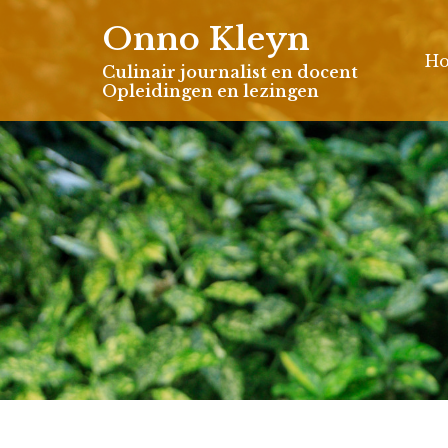
Skip
Onno Kleyn
to
H
content
Culinair journalist en docent
Opleidingen en lezingen