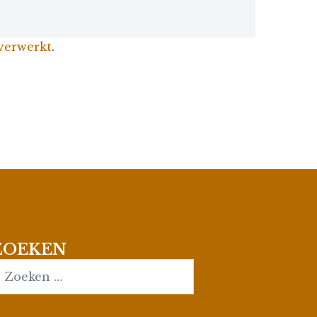
 verwerkt
.
ZOEKEN
earch…