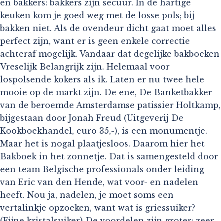
en bakkers: bakkers zijn secuur. In de hartige
keuken kom je goed weg met de losse pols; bij
bakken niet. Als de ovendeur dicht gaat moet alles
perfect zijn, want er is geen enkele correctie
achteraf mogelijk. Vandaar dat degelijke bakboeken
Vreselijk Belangrijk zijn. Helemaal voor
lospolsende kokers als ik. Laten er nu twee hele
mooie op de markt zijn. De ene, De Banketbakker
van de beroemde Amsterdamse patissier Holtkamp,
bijgestaan door Jonah Freud (Uitgeverij De
Kookboekhandel, euro 35,-), is een monumentje.
Maar het is nogal plaatjesloos. Daarom hier het
Bakboek in het zonnetje. Dat is samengesteld door
een team Belgische professionals onder leiding
van Eric van den Hende, wat voor- en nadelen
heeft. Nou ja, nadelen, je moet soms een
vertalinkje opzoeken, want wat is griessuiker?
(Fijne kristalsuiker) De voordelen zijn groter: zeer