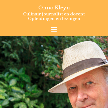
Skip
Onno Kleyn
to
Culinair journalist en docent
content
Opleidingen en lezingen