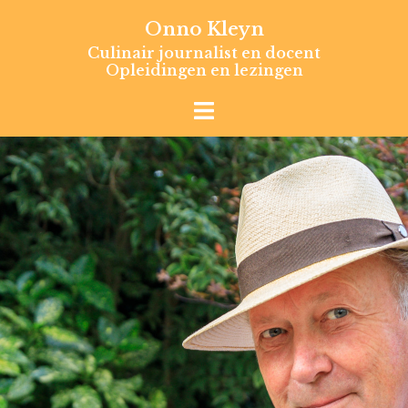
Skip
Onno Kleyn
to
Culinair journalist en docent
content
Opleidingen en lezingen