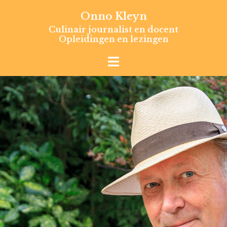
Skip
Onno Kleyn
to
Culinair journalist en docent
content
Opleidingen en lezingen