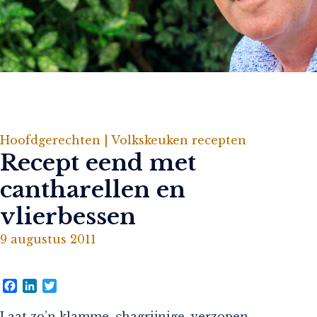
Hoofdgerechten |
Volkskeuken recepten
Recept eend met
cantharellen en
vlierbessen
9 augustus 2011
Facebook
LinkedIn
Twitter
Laat zo’n klamme, chagrijnige, verzopen,