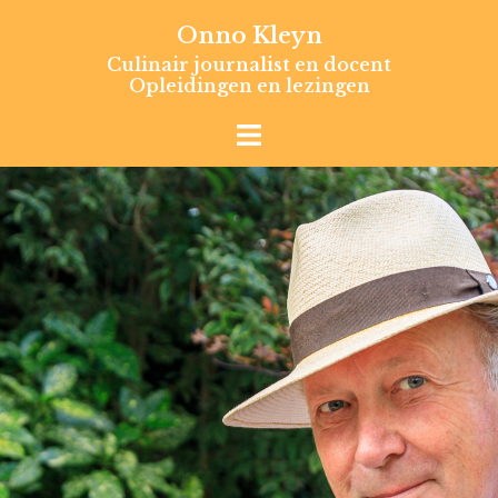
Skip
Onno Kleyn
to
Culinair journalist en docent
content
Opleidingen en lezingen