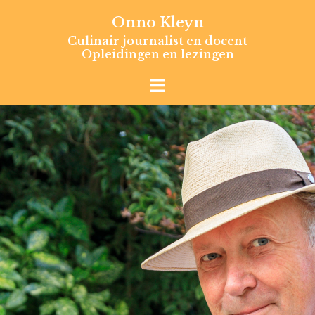
Skip
Onno Kleyn
to
Culinair journalist en docent
content
Opleidingen en lezingen