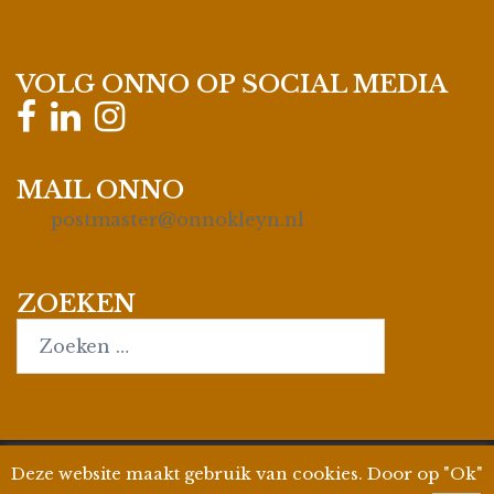
VOLG ONNO OP SOCIAL MEDIA
MAIL ONNO
postmaster@onnokleyn.nl
ZOEKEN
Search…
Deze website maakt gebruik van cookies. Door op "Ok"
© 2026
Onno Kleyn
| Site by
WPman4U
|