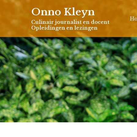
Skip
Onno Kleyn
to
H
content
Culinair journalist en docent
Opleidingen en lezingen