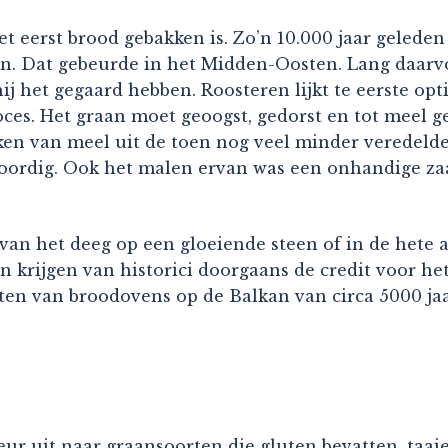
t eerst brood gebakken is. Zo’n 10.000 jaar gelede
. Dat gebeurde in het Midden-Oosten. Lang daarvoo
ij het gegaard hebben. Roosteren lijkt te eerste op
roces. Het graan moet geoogst, gedorst en tot meel
en van meel uit de toen nog veel minder veredeld
ordig. Ook het malen ervan was een onhandige zaak,
van het deeg op een gloeiende steen of in de hete
 krijgen van historici doorgaans de credit voor he
en van broodovens op de Balkan van circa 5000 jaar
ur uit naar graansoorten die gluten bevatten, taai