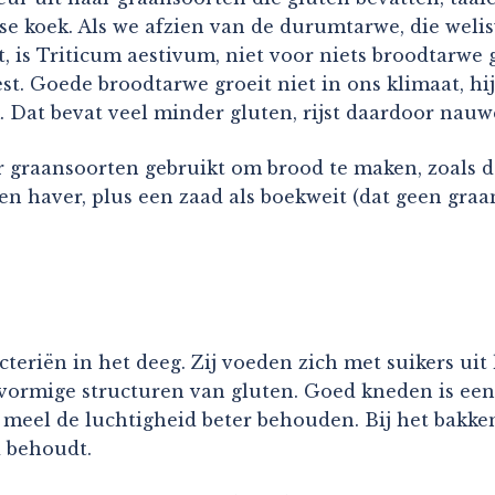
sse koek. Als we afzien van de durumtarwe, die weli
kt, is Triticum aestivum, niet voor niets broodtarwe
st. Goede broodtarwe groeit niet in ons klimaat, hij 
Dat bevat veel minder gluten, rijst daardoor nauwe
r graansoorten gebruikt om brood te maken, zoals
en haver, plus een zaad als boekweit (dat geen graan
bacteriën in het deeg. Zij voeden zich met suikers u
ormige structuren van gluten. Goed kneden is een 
k meel de luchtigheid beter behouden. Bij het bakke
d behoudt.