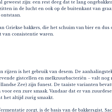
 geweest zijn: een rest deeg dat te lang ongebakk
itten in de lucht en ook op de buitenkant van graan
 ontstaan.
an Griekse bakkers, die het schuim van bier en dus 
 van consistentie waren.
 rijzen is het gebruik van desem. De aanhalingsteke
levende gistcellen en melkzuurbacteriën – valt no
llandse Zee) zijn funest. De taaiste varianten beva
voor een zure smaak. Vandaar dat er van zuurdese
 het altijd zurig smaakt.
 fermentatie zorgt, is de basis van de bakkersgist, S