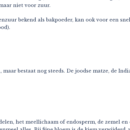
maar niet voor zuur.
zuur bekend als bakpoeder, kan ook voor een snelle
od).
 maar bestaat nog steeds. De joodse matze, de India
 delen, het meellichaam of endosperm, de zemel en 
meel alles. Bij fijne bloem is de kiem verwijderd,