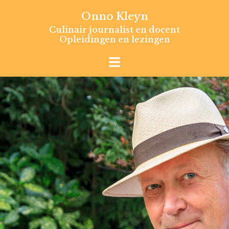
Skip
Onno Kleyn
to
Culinair journalist en docent
content
Opleidingen en lezingen