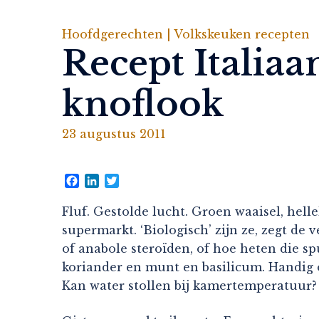
Hoofdgerechten |
Volkskeuken recepten
Recept Italiaa
knoflook
23 augustus 2011
Facebook
LinkedIn
Twitter
Fluf. Gestolde lucht. Groen waaisel, hell
supermarkt. ‘Biologisch’ zijn ze, zegt de
of anabole steroïden, of hoe heten die spu
koriander en munt en basilicum. Handig oo
Kan water stollen bij kamertemperatuur? J