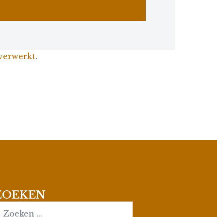
 verwerkt
.
ZOEKEN
earch…