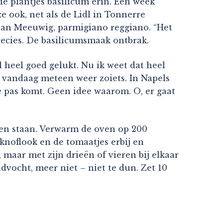
ie plantjes basilicum erin. Een week
 ook, net als de Lidl in Tonnerre
ie van Meeuwig, parmigiano reggiano. “Het
Precies. De basilicumsmaak ontbrak.
 heel goed gelukt. Nu ik weet dat heel
– vandaag meteen weer zoiets. In Napels
e pas komt. Geen idee waarom. O, er gaat
laten staan. Verwarm de oven op 200
 knoflook en de tomaatjes erbij en
, maar met zijn drieën of vieren bij elkaar
advocht, meer niet – niet te dun. Zet 10