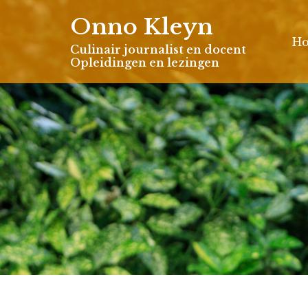
Skip
Onno Kleyn
to
H
content
Culinair journalist en docent
Opleidingen en lezingen