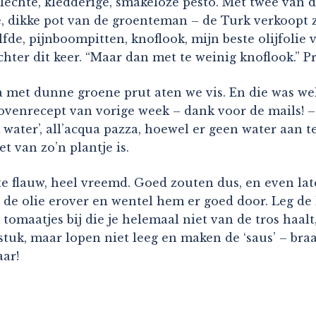
lechte, kledderige, smakeloze pesto. Met twee van d
, dikke pot van de groenteman – de Turk verkoopt ze
zelfde, pijnboompitten, knoflook, mijn beste olijfol
ochter dit keer. “Maar dan met te weinig knoflook.” 
 met dunne groene prut aten we vis. En die was wel
e-ovenrecept van vorige week – dank voor de mails! 
water’, all’acqua pazza, hoewel er geen water aan t
et van zo’n plantje is.
er te flauw, heel vreemd. Goed zouten dus, en even 
t de olie erover en wentel hem er goed door. Leg de
t tomaatjes bij die je helemaal niet van de tros haalt
 stuk, maar lopen niet leeg en maken de ‘saus’ – bra
aar!