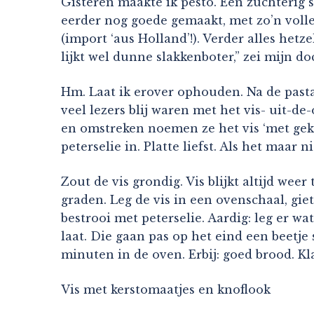
Gisteren maakte ik pesto. Een zuchterig s
eerder nog goede gemaakt, met zo’n volle
(import ‘aus Holland’!). Verder alles het
lijkt wel dunne slakkenboter,” zei mijn d
Hm. Laat ik erover ophouden. Na de pasta
veel lezers blij waren met het vis- uit-d
en omstreken noemen ze het vis ‘met gek 
peterselie in. Platte liefst. Als het maar ni
Zout de vis grondig. Vis blijkt altijd we
graden. Leg de vis in een ovenschaal, gie
bestrooi met peterselie. Aardig: leg er wa
laat. Die gaan pas op het eind een beetje
minuten in de oven. Erbij: goed brood. Kl
Vis met kerstomaatjes en knoflook