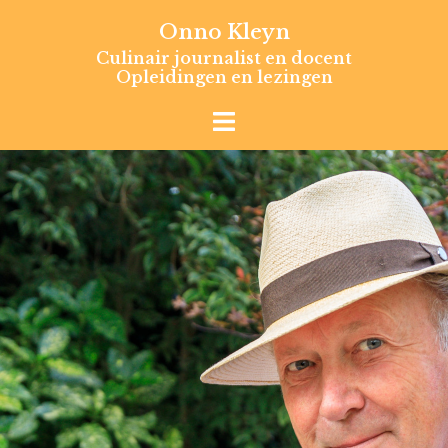
Skip
Onno Kleyn
to
Culinair journalist en docent
content
Opleidingen en lezingen