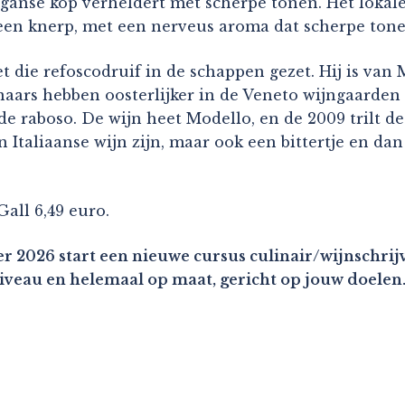
 ganse kop verheldert met scherpe tonen. Het lokal
 een knerp, met een nerveus aroma dat scherpe tone
 die refoscodruif in de schappen gezet. Hij is van 
naars hebben oosterlijker in de Veneto wijngaarden 
 raboso. De wijn heet Modello, en de 2009 trilt de 
n Italiaanse wijn zijn, maar ook een bittertje en dan
all 6,49 euro.
r 2026 start een nieuwe cursus culinair/wijnschrijv
niveau en helemaal op maat, gericht op jouw doelen