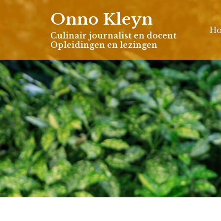
Skip
Onno Kleyn
to
H
content
Culinair journalist en docent
Opleidingen en lezingen