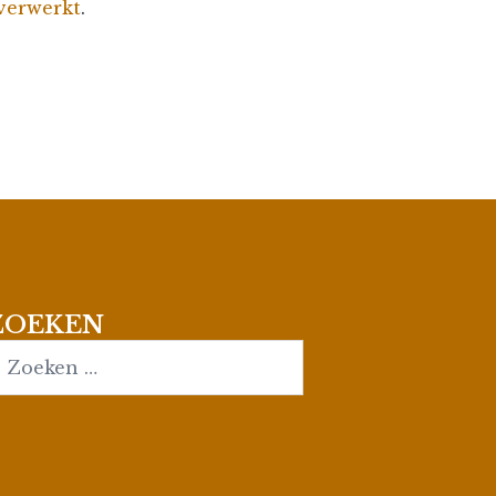
 verwerkt
.
ZOEKEN
earch…