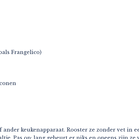
oals Frangelico)
iconen
of ander keukenapparaat. Rooster ze zonder vet in 
tje. Pas op: lang gebeurt er niks en opeens zijn ze v