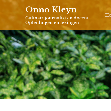
Skip
Onno Kleyn
to
H
content
Culinair journalist en docent
Opleidingen en lezingen