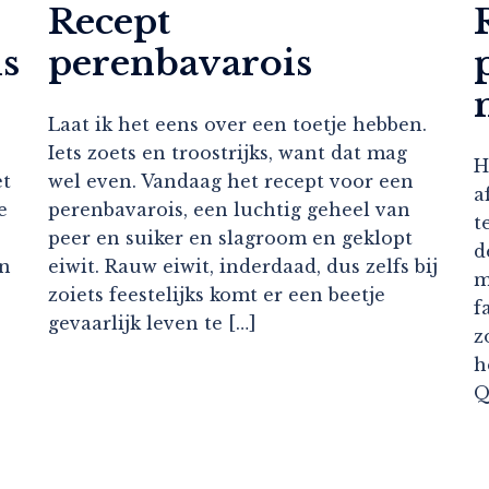
Recept
s
perenbavarois
Laat ik het eens over een toetje hebben.
Iets zoets en troostrijks, want dat mag
H
et
wel even. Vandaag het recept voor een
a
e
perenbavarois, een luchtig geheel van
t
peer en suiker en slagroom en geklopt
d
un
eiwit. Rauw eiwit, inderdaad, dus zelfs bij
m
zoiets feestelijks komt er een beetje
f
gevaarlijk leven te […]
z
h
Q