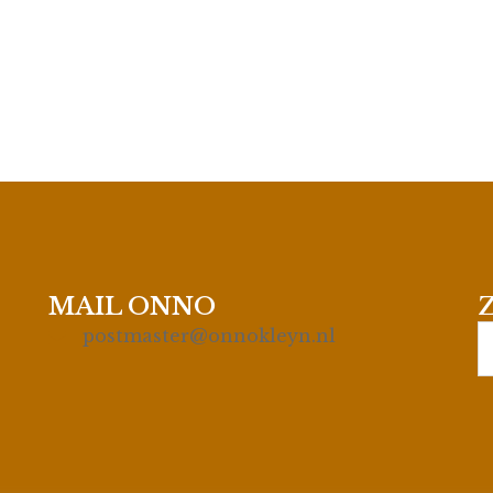
MAIL ONNO
S
postmaster@onnokleyn.nl