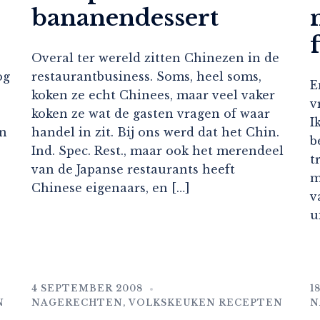
bananendessert
Overal ter wereld zitten Chinezen in de
og
restaurantbusiness. Soms, heel soms,
E
koken ze echt Chinees, maar veel vaker
v
koken ze wat de gasten vragen of waar
I
en
handel in zit. Bij ons werd dat het Chin.
b
Ind. Spec. Rest., maar ook het merendeel
t
van de Japanse restaurants heeft
m
Chinese eigenaars, en […]
v
u
4 SEPTEMBER 2008
1
N
NAGERECHTEN
,
VOLKSKEUKEN RECEPTEN
N