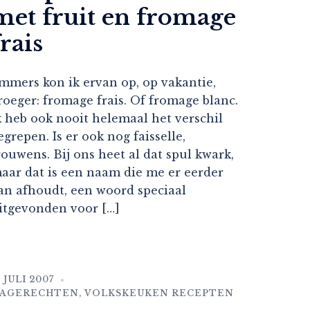
met fruit en fromage
frais
mmers kon ik ervan op, op vakantie,
roeger: fromage frais. Of fromage blanc.
k heb ook nooit helemaal het verschil
egrepen. Is er ook nog faisselle,
rouwens. Bij ons heet al dat spul kwark,
aar dat is een naam die me er eerder
an afhoudt, een woord speciaal
itgevonden voor […]
8 JULI 2007
AGERECHTEN
,
VOLKSKEUKEN RECEPTEN