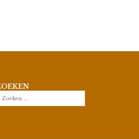
ZOEKEN
earch…