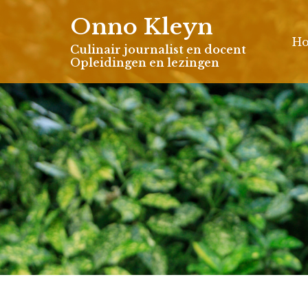
Skip
Onno Kleyn
to
H
content
Culinair journalist en docent
Opleidingen en lezingen