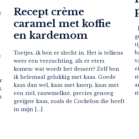
Recept crème
N
caramel met koffie
[
en kardemom
g
t
b
Toetjes, ik ben er slecht in. Het is telkens
e
v
weer een verzuchting, als er eters
e
komen: wat wordt het dessert? Zelf ben
m
ik helemaal gelukkig met kaas. Goede
r
a
kaas dan wel, kaas met knerp, kaas met
k
m
een ziel, rauwmelkse, precies genoeg
n
gerijpte kaas, zoals de Cockelon die heeft
in mijn […]