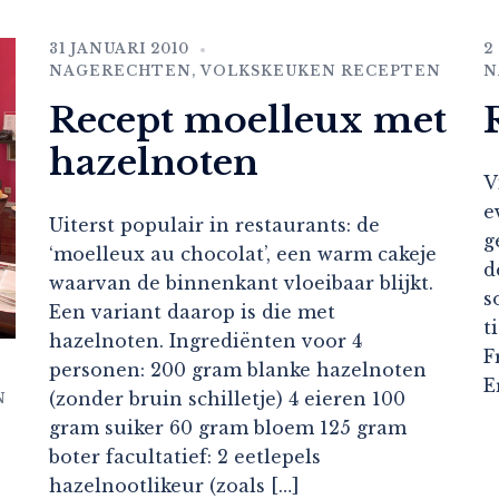
31 JANUARI 2010
2
NAGERECHTEN
,
VOLKSKEUKEN RECEPTEN
N
Recept moelleux met
hazelnoten
V
e
Uiterst populair in restaurants: de
g
‘moelleux au chocolat’, een warm cakeje
d
waarvan de binnenkant vloeibaar blijkt.
s
Een variant daarop is die met
t
hazelnoten. Ingrediënten voor 4
F
personen: 200 gram blanke hazelnoten
E
(zonder bruin schilletje) 4 eieren 100
N
gram suiker 60 gram bloem 125 gram
boter facultatief: 2 eetlepels
hazelnootlikeur (zoals […]