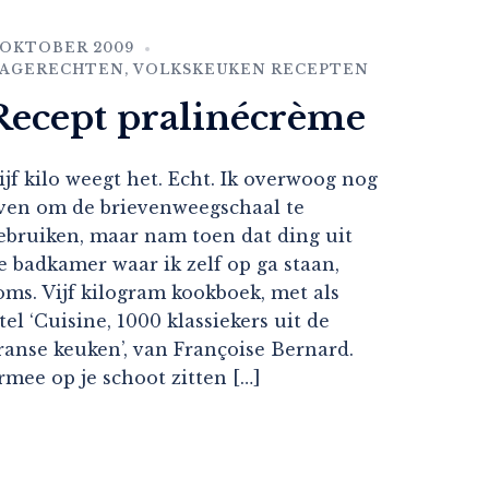
 OKTOBER 2009
AGERECHTEN
,
VOLKSKEUKEN RECEPTEN
Recept pralinécrème
ijf kilo weegt het. Echt. Ik overwoog nog
ven om de brievenweegschaal te
ebruiken, maar nam toen dat ding uit
e badkamer waar ik zelf op ga staan,
oms. Vijf kilogram kookboek, met als
itel ‘Cuisine, 1000 klassiekers uit de
ranse keuken’, van Françoise Bernard.
rmee op je schoot zitten […]