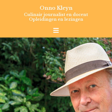
Skip
Onno Kleyn
to
Culinair journalist en docent
content
Opleidingen en lezingen