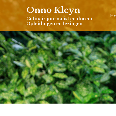
Skip
Onno Kleyn
to
H
content
Culinair journalist en docent
Opleidingen en lezingen