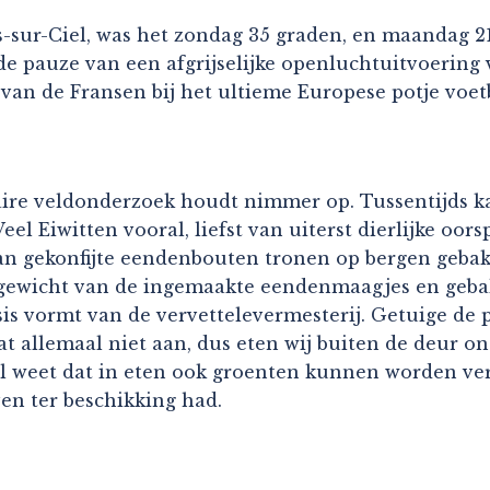
-sur-Ciel, was het zondag 35 graden, en maandag 21
 de pauze van een afgrijselijke openluchtuitvoerin
van de Fransen bij het ultieme Europese potje voe
aire veldonderzoek houdt nimmer op. Tussentijds ka
el Eiwitten vooral, liefst van uiterst dierlijke oor
van gekonfijte eendenbouten tronen op bergen geba
 gewicht van de ingemaakte eendenmaagjes en gebak
is vormt van de vervettelevermesterij. Getuige de 
at allemaal niet aan, dus eten wij buiten de deur o
l weet dat in eten ook groenten kunnen worden ver
en ter beschikking had.