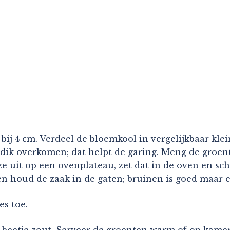
bij 4 cm. Verdeel de bloemkool in vergelijkbaar klei
e dik overkomen; dat helpt de garing. Meng de groent
ze uit op een ovenplateau, zet dat in de oven en sch
n houd de zaak in de gaten; bruinen is goed maar e
s toe.
beetje zout. Serveer de groenten warm of op kamert