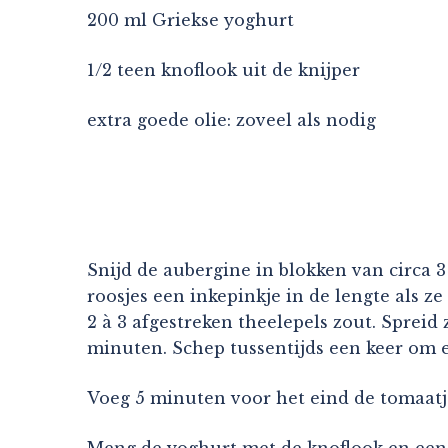
200 ml Griekse yoghurt
1/2 teen knoflook uit de knijper
extra goede olie: zoveel als nodig
Snijd de aubergine in blokken van circa 3 
roosjes een inkepinkje in de lengte als z
2 à 3 afgestreken theelepels zout. Spreid 
minuten. Schep tussentijds een keer om e
Voeg 5 minuten voor het eind de tomaatje
Meng de yoghurt met de knoflook en een 