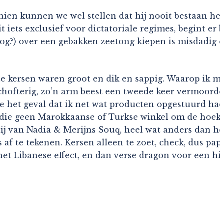
schien kunnen we wel stellen dat hij nooit bestaan
iets exclusief voor dictatoriale regimes, begint er
 nog?) over een gebakken zeetong kiepen is misdadi
 kersen waren groot en dik en sappig. Waarop ik me 
schofterig, zo’n arm beest een tweede keer vermoord
de het geval dat ik net wat producten opgestuurd h
ie geen Marokkaanse of Turkse winkel om de hoek h
ij van Nadia & Merijns Souq, heel wat anders dan h
af te tekenen. Kersen alleen te zoet, check, dus papr
et Libanese effect, en dan verse dragon voor een hi