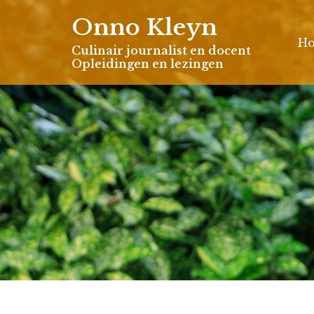
Skip
Onno Kleyn
to
H
content
Culinair journalist en docent
Opleidingen en lezingen