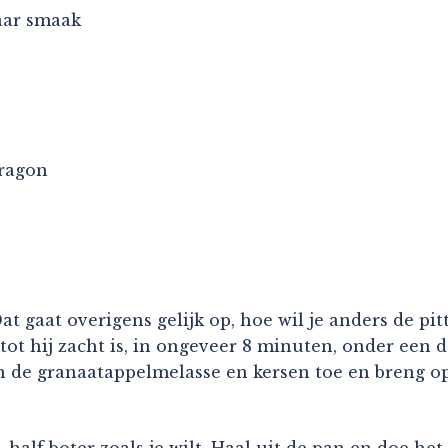
naar smaak
dragon
at gaat overigens gelijk op, hoe wil je anders de pitt
ot hij zacht is, in ongeveer 8 minuten, onder een de
 de granaatappelmelasse en kersen toe en breng op 
, half boter zoals je wilt. Haal uit de pan en doe h