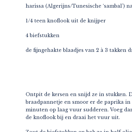
harissa (Algerijns/Tunesische ‘sambal’) 
1/4 teen knoflook uit de knijper
4 biefstukken
de fijngehakte blaadjes van 2 à 3 takken 
Ontpit de kersen en snijd ze in stukken. D
braadpannetje en smoor er de paprika in t
minuten op laag vuur sudderen. Voeg dan
de knoflook bij en draai het vuur uit.
Zout de biefstukken en bak ze in half olie