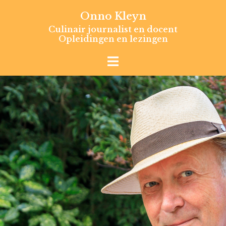
Skip
Onno Kleyn
to
Culinair journalist en docent
content
Opleidingen en lezingen