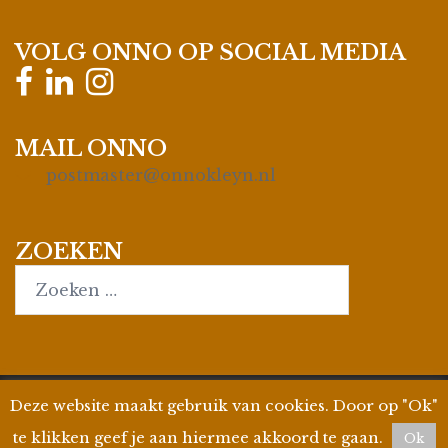
VOLG ONNO OP SOCIAL MEDIA
MAIL ONNO
postmaster@onnokleyn.nl
ZOEKEN
Search…
Deze website maakt gebruik van cookies. Door op "Ok"
© 2026
Onno Kleyn
| Site by
WPman4U
|
Privacyverklaring
| KvK 35019695 | BTW ID
te klikken geef je aan hiermee akkoord te gaan.
Ok