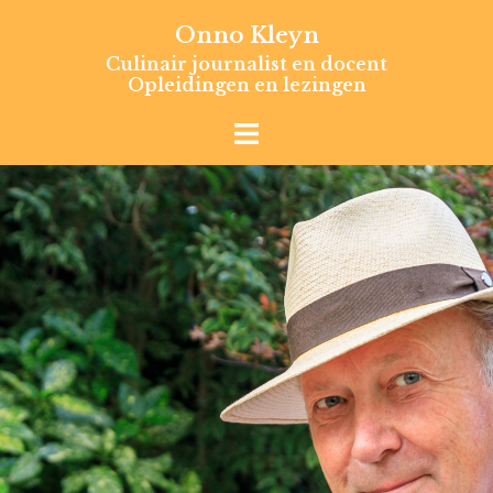
Skip
Onno Kleyn
to
Culinair journalist en docent
content
Opleidingen en lezingen