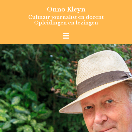
Skip
Onno Kleyn
to
Culinair journalist en docent
content
Opleidingen en lezingen