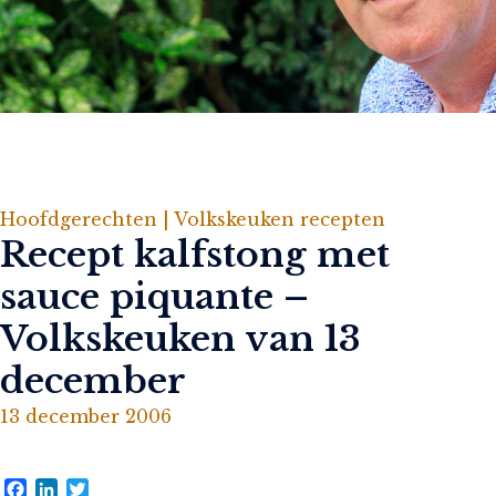
Hoofdgerechten |
Volkskeuken recepten
Recept kalfstong met
sauce piquante –
Volkskeuken van 13
december
13 december 2006
Facebook
LinkedIn
Twitter