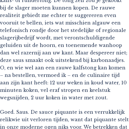
kalfs- of rundertong. De tong zelf zou je gekookt
bij de slager moeten kunnen kopen. De rauwe
realiteit gebiedt me echter te suggereren even
vooruit te bellen, iets wat misschien algauw een
telefonisch rondje door het stedelijke of regionale
slagerijbedrijf wordt, met verontschuldigende
geluiden uit de hoorn, en toenemende wanhoop
dan wel razernij aan uw kant. Maar despereer niet;
deze saus smaakt ook uitstekend bij karbonaadjes.
O, en wie wel aan een rauwe kalfstong kan komen
– na bestellen, vermoed ik – en de culinaire tijd
aan zijn kant heeft: 12 uur weken in koud water, 10
minuten koken, vel eraf stropen en keelstuk
wegsnijden, 2 uur koken in water met zout.
Goed. Saus. De sauce piquante is een verrukkelijk
relikwie uit verloren tijden, want dat piquante stelt
in onze moderne ogen niks voor. We betrekken dat