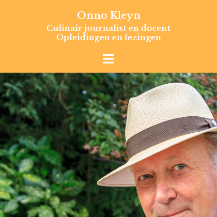
Skip
Onno Kleyn
to
Culinair journalist en docent
content
Opleidingen en lezingen