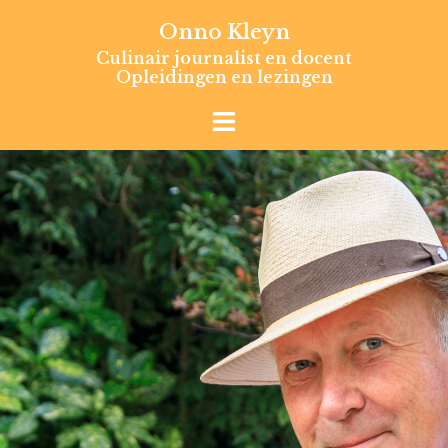
Skip
Onno Kleyn
to
Culinair journalist en docent
content
Opleidingen en lezingen