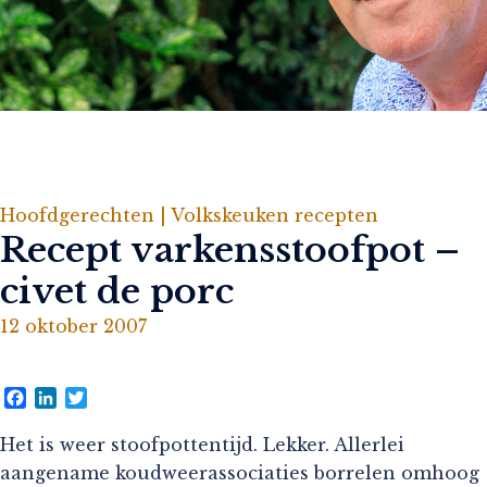
Hoofdgerechten |
Volkskeuken recepten
Recept varkensstoofpot –
civet de porc
12 oktober 2007
Facebook
LinkedIn
Twitter
Het is weer stoofpottentijd. Lekker. Allerlei
aangename koudweerassociaties borrelen omhoog