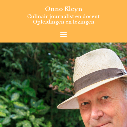
Skip
Onno Kleyn
to
Culinair journalist en docent
content
Opleidingen en lezingen