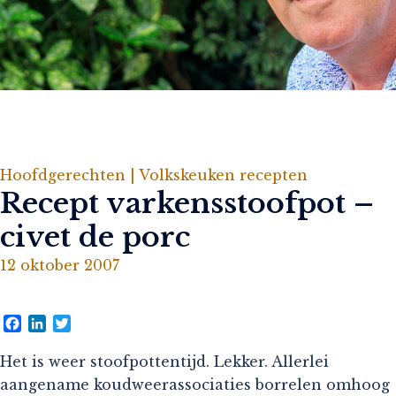
Hoofdgerechten |
Volkskeuken recepten
Recept varkensstoofpot –
civet de porc
12 oktober 2007
Facebook
LinkedIn
Twitter
Het is weer stoofpottentijd. Lekker. Allerlei
aangename koudweerassociaties borrelen omhoog