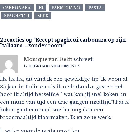
CARBONARA
EI
PARMIGIANO
PASTA
SPAGHETTI
SPEK
2 reacties op “
Recept spaghetti carbonara op zijn
Italiaans – zonder room!
”
Monique van Delft
schreef:
17 FEBRUARI 2014 OM 15:05
Ha ha ha, dit vind ik een geweldige tip. Ik woon al
35 jaar in Italie en als ik nederlandse gasten heb
hoor ik altijd hetzelfde " wat kan jij snel koken, in
een mum van tijd een drie gangen maaltijd"! Pasta
koken gaat eenmaal sneller nog dan een
broodmaaltijd klaarmaken. Ik ga zo te werk:
1. water voor de pasta opzetten.