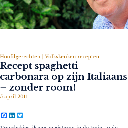
Hoofdgerechten |
Volkskeuken recepten
Recept spaghetti
carbonara op zijn Italiaans
– zonder room!
5 april 2011
Facebook
LinkedIn
Twitter
Treurbakjes, ik zag ze gisteren in de trein. In de