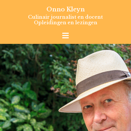
Skip
Onno Kleyn
to
Culinair journalist en docent
content
Opleidingen en lezingen