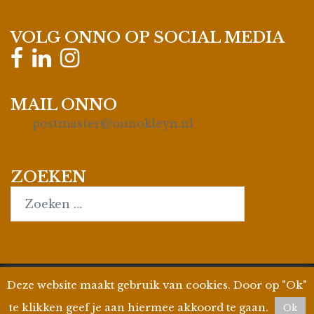
VOLG ONNO OP SOCIAL MEDIA
MAIL ONNO
postmaster@onnokleyn.nl
ZOEKEN
Search…
Deze website maakt gebruik van cookies. Door op "Ok"
© 2026
Onno Kleyn
| Site by
WPman4U
|
Privacyverklaring
| KvK 35019695 | BTW ID
te klikken geef je aan hiermee akkoord te gaan.
Ok