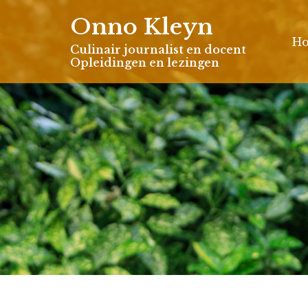
Skip
Onno Kleyn
to
H
content
Culinair journalist en docent
Opleidingen en lezingen