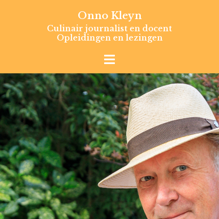
Skip
Onno Kleyn
to
Culinair journalist en docent
content
Opleidingen en lezingen