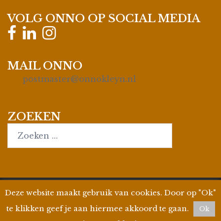
VOLG ONNO OP SOCIAL MEDIA
MAIL ONNO
postmaster@onnokleyn.nl
ZOEKEN
Search…
Deze website maakt gebruik van cookies. Door op "Ok"
© 2026
Onno Kleyn
| Site by
WPman4U
|
Privacyverklaring
| KvK 35019695 | BTW ID
te klikken geef je aan hiermee akkoord te gaan.
Ok
806858412B01