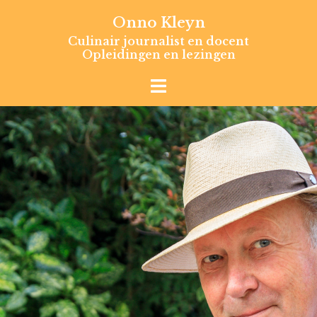
Skip
Onno Kleyn
to
Culinair journalist en docent
content
Opleidingen en lezingen