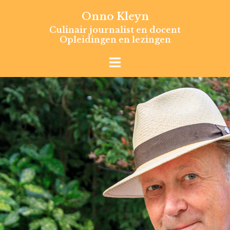
Skip
Onno Kleyn
to
Culinair journalist en docent
content
Opleidingen en lezingen