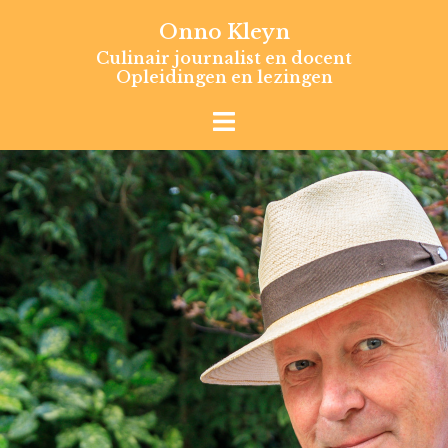
Skip
Onno Kleyn
to
Culinair journalist en docent
content
Opleidingen en lezingen