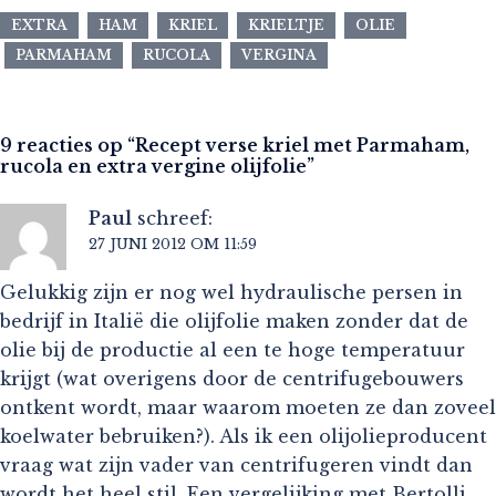
EXTRA
HAM
KRIEL
KRIELTJE
OLIE
PARMAHAM
RUCOLA
VERGINA
9 reacties op “
Recept verse kriel met Parmaham,
rucola en extra vergine olijfolie
”
Paul
schreef:
27 JUNI 2012 OM 11:59
Gelukkig zijn er nog wel hydraulische persen in
bedrijf in Italië die olijfolie maken zonder dat de
olie bij de productie al een te hoge temperatuur
krijgt (wat overigens door de centrifugebouwers
ontkent wordt, maar waarom moeten ze dan zoveel
koelwater bebruiken?). Als ik een olijolieproducent
vraag wat zijn vader van centrifugeren vindt dan
wordt het heel stil. Een vergelijking met Bertolli