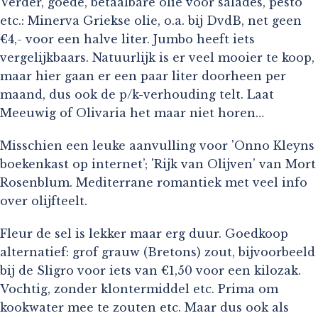
Verder, goede, betaalbare olie voor salades, pesto
etc.: Minerva Griekse olie, o.a. bij DvdB, net geen
€4,- voor een halve liter. Jumbo heeft iets
vergelijkbaars. Natuurlijk is er veel mooier te koop,
maar hier gaan er een paar liter doorheen per
maand, dus ook de p/k-verhouding telt. Laat
Meeuwig of Olivaria het maar niet horen…
Misschien een leuke aanvulling voor 'Onno Kleyns
boekenkast op internet’; 'Rijk van Olijven’ van Mort
Rosenblum. Mediterrane romantiek met veel info
over olijfteelt.
Fleur de sel is lekker maar erg duur. Goedkoop
alternatief: grof grauw (Bretons) zout, bijvoorbeeld
bij de Sligro voor iets van €1,50 voor een kilozak.
Vochtig, zonder klontermiddel etc. Prima om
kookwater mee te zouten etc. Maar dus ook als