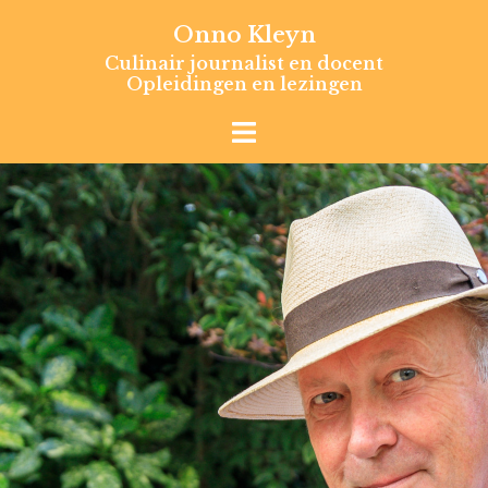
Skip
Onno Kleyn
to
Culinair journalist en docent
content
Opleidingen en lezingen