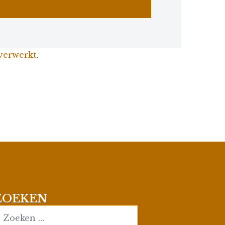
 verwerkt
.
ZOEKEN
earch…