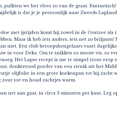
n, pulkten we het vlees zo van de graat. Fantastisc
jdelijk is dat je je persoonlijk naar Zweeds Lapland
doe met ijstijden komt hij zowel in de Oostzee als 
ben. Maar ik heb iets anders, iets net zo briljant
niet. Een club beroepshengelaars vaart dagelijks 
w in voor Deka. Om te snikken zo mooie vis, zo vers, 
enoeg. Het Lapse recept is me te simpel (zout erop 
uur, donkerrood poeder van een struik uit het Midd
utje olijfolie in een grote koekenpan tot hij zacht w
 zout toe en houd zachtjes warm.
pan net aan gaar, in circa 3 minuten per kant. Leg 