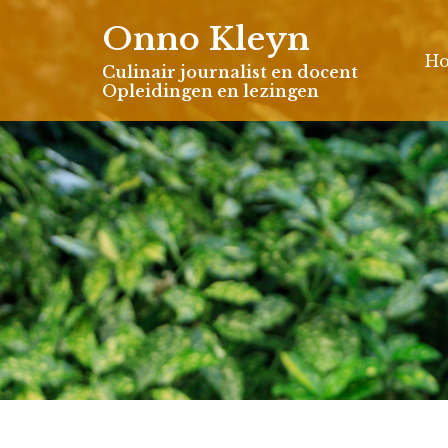
Skip
Onno Kleyn
to
H
content
Culinair journalist en docent
Opleidingen en lezingen