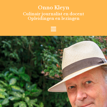
Skip
Onno Kleyn
to
Culinair journalist en docent
content
Opleidingen en lezingen