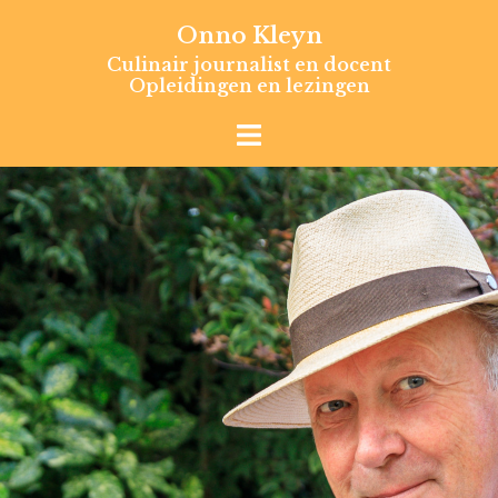
Skip
Onno Kleyn
to
Culinair journalist en docent
content
Opleidingen en lezingen