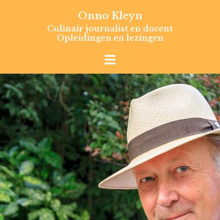
Skip
Onno Kleyn
to
Culinair journalist en docent
content
Opleidingen en lezingen