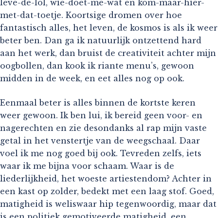
leve-de-lol, wie-doet-me-wat en kom-maar-hier-
met-dat-toetje. Koortsige dromen over hoe
fantastisch alles, het leven, de kosmos is als ik weer
beter ben. Dan ga ik natuurlijk ontzettend hard
aan het werk, dan bruist de creativiteit achter mijn
oogbollen, dan kook ik riante menu’s, gewoon
midden in de week, en eet alles nog op ook.
Eenmaal beter is alles binnen de kortste keren
weer gewoon. Ik ben lui, ik bereid geen voor- en
nagerechten en zie desondanks al rap mijn vaste
getal in het venstertje van de weegschaal. Daar
voel ik me nog goed bij ook. Tevreden zelfs, iets
waar ik me bijna voor schaam. Waar is de
liederlijkheid, het woeste artiestendom? Achter in
een kast op zolder, bedekt met een laag stof. Goed,
matigheid is weliswaar hip tegenwoordig, maar dat
is een politiek gemotiveerde matigheid, een