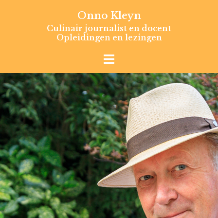
Skip
Onno Kleyn
to
Culinair journalist en docent
content
Opleidingen en lezingen