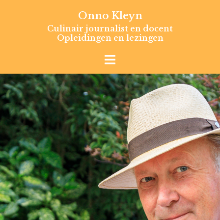
Skip
Onno Kleyn
to
Culinair journalist en docent
content
Opleidingen en lezingen