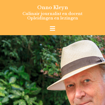
Skip
Onno Kleyn
to
Culinair journalist en docent
content
Opleidingen en lezingen