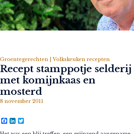
Groentegerechten |
Volkskeuken recepten
Recept stamppotje selderij
met komijnkaas en
mosterd
8 november 2011
Facebook
LinkedIn
Twitter
Het was een blij treffen, een grijnzend aangename