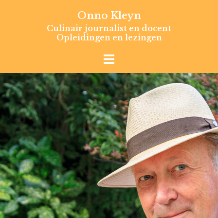
Skip
Onno Kleyn
to
Culinair journalist en docent
content
Opleidingen en lezingen