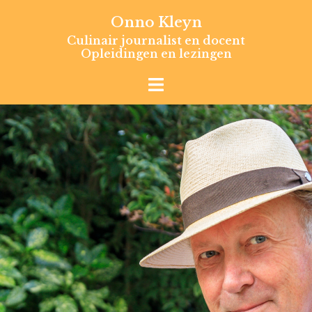
Skip
Onno Kleyn
to
Culinair journalist en docent
content
Opleidingen en lezingen