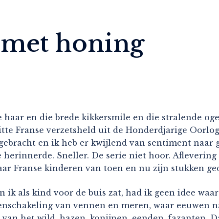
 met honing
ke haar en die brede kikkersmile en die stralende og
itte Franse verzetsheld uit de Honderdjarige Oorlog
uitgebracht en ik heb er kwijlend van sentiment naa
 herinnerde. Sneller. De serie niet hoor. Aflevering 
Maar Franse kinderen van toen en nu zijn stukken ge
n ik als kind voor de buis zat, had ik geen idee waa
enschakeling van vennen en meren, waar eeuwen na
 van het wild, hazen, konijnen, eenden, fazanten. 