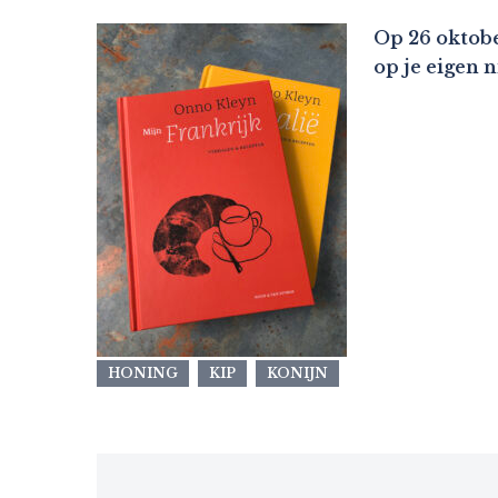
Op 26 oktobe
op je eigen 
HONING
KIP
KONIJN