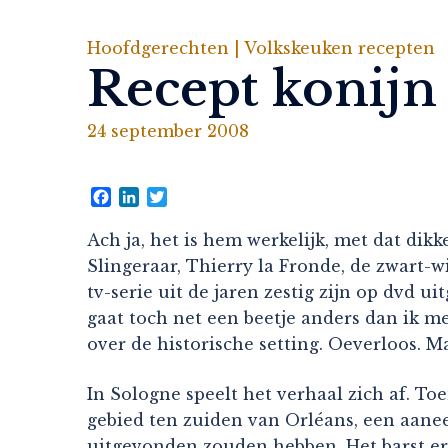
Hoofdgerechten |
Volkskeuken recepten
Recept konijn
24 september 2008
Facebook
LinkedIn
Twitter
Ach ja, het is hem werkelijk, met dat dik
Slingeraar, Thierry la Fronde, de zwart-w
tv-serie uit de jaren zestig zijn op dvd 
gaat toch net een beetje anders dan ik me
over de historische setting. Oeverloos. 
In Sologne speelt het verhaal zich af. Toe
gebied ten zuiden van Orléans, een aane
uitgevonden zouden hebben. Het barst er