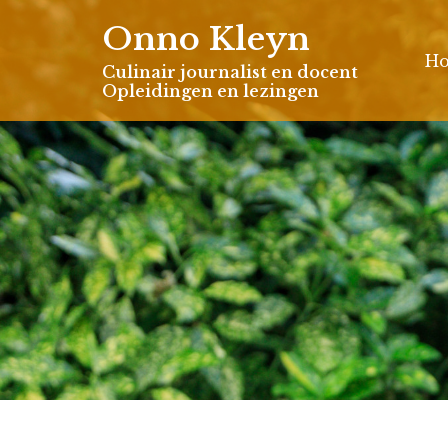
Skip
Onno Kleyn
to
H
content
Culinair journalist en docent
Opleidingen en lezingen