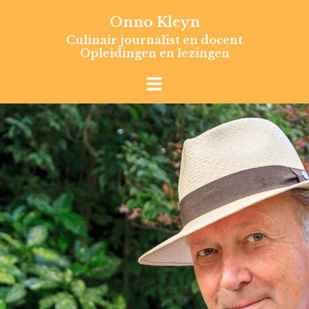
Skip
Onno Kleyn
to
Culinair journalist en docent
content
Opleidingen en lezingen