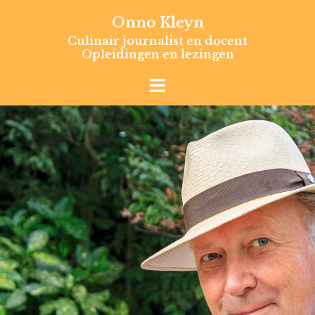
Skip
Onno Kleyn
to
Culinair journalist en docent
content
Opleidingen en lezingen