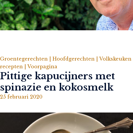
Groentegerechten |
Hoofdgerechten |
Volkskeuken
recepten |
Voorpagina
Pittige kapucijners met
spinazie en kokosmelk
25 februari 2020