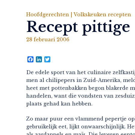
Hoofdgerechten |
Volkskeuken recepten
Recept pittige
28 februari 2006
Facebook
LinkedIn
Twitter
De edele sport van het culinaire zelfkast
men al chilipepers in Zuid-Amerika, mel
heet met pottenbakken begon blakerde me
handelen, want die vondsten van zesduize
plaats gehad kan hebben.
Zo maar puur een vlammend pepertje opkn
gebruikelijk eet, lijkt onwaarschijnlijk
als aardappels en maïs. Die leveren eent