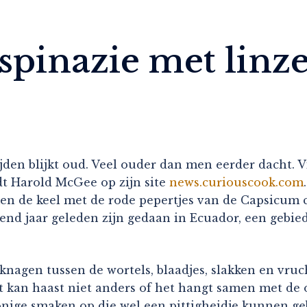
 spinazie met linz
ijden blijkt oud. Veel ouder dan men eerder dacht. 
dt Harold McGee op zijn site
news.curiouscook.com
n de keel met de rode pepertjes van de Capsicum c
nd jaar geleden zijn gedaan in Ecuador, een gebied
agen tussen de wortels, blaadjes, slakken en vruc
. Het kan haast niet anders of het hangt samen met 
onige smaken op die wel een pittigheidje kunnen ge