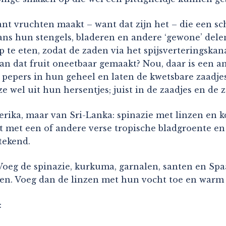
ant vruchten maakt – want dat zijn het – die een sc
 hun stengels, bladeren en andere ‘gewone’ delen m
 te eten, zodat de zaden via het spijsverteringskan
n dat fruit oneetbaar gemaakt? Nou, daar is een an
de pepers in hun geheel en laten de kwetsbare zaadj
 wel uit hun hersentjes; juist in de zaadjes en de z
rika, maar van Sri-Lanka: spinazie met linzen en k
et met een of andere verse tropische bladgroente 
tekend.
. Voeg de spinazie, kurkuma, garnalen, santen en Spa
uten. Voeg dan de linzen met hun vocht toe en warm
: