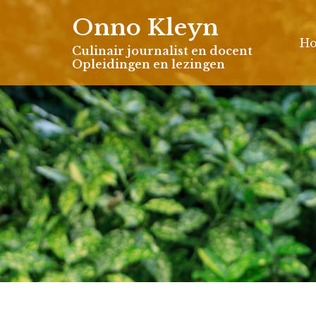
Skip
Onno Kleyn
to
H
content
Culinair journalist en docent
Opleidingen en lezingen